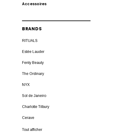
Accessoires
BRANDS
RITUALS
Estée Lauder
Fenty Beauty
The Ordinary
NYX
Sol de Janeiro
Charlotte Tilbury
Cerave
L'Oreal Paris
Tout afficher