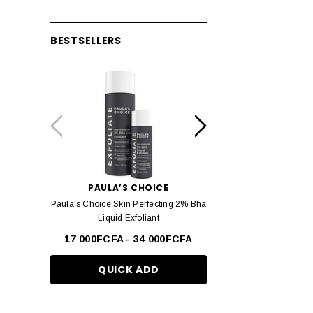
Beauty Bay
Huda Beauty
BESTSELLERS
JO MALONE LONDON
Real techniques
COSRX
Dove
Paula's Choice
Garnier
PAULA’S CHOICE
ESTÉE LAUD
Paula's Choice Skin Perfecting 2% Bha
Estée Lauder Double We
The Inkey List
Liquid Exfoliant
Teint Longue Tenue -
ELF
17 000FCFA - 34 000FCFA
37 000FCF
KAYALI
QUICK ADD
QUICK AD
Byoma
Maison Margiela