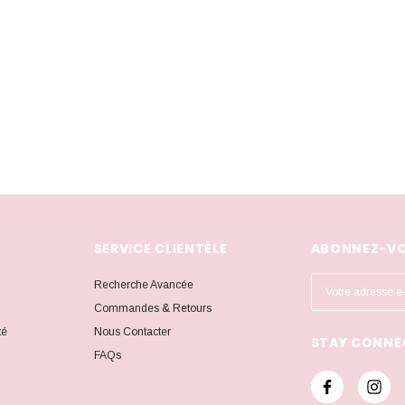
SERVICE CLIENTÈLE
ABONNEZ-VO
A
Recherche Avancée
d
Commandes & Retours
r
té
Nous Contacter
STAY CONNE
e
FAQs
s
s