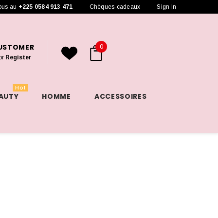
ous au
+225 0584 913 471
Chèques-cadeaux
Sign In
CUSTOMER
0
or
Register
Hot
EAUTY
HOMME
ACCESSOIRES