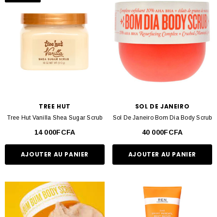
Gommage Corps peuvent aider à hydrater, lisser et raffermir la peau, laissant
une sensation de fraîcheur et un éclat naturel.
Des marques renommées telles que BeautyPro, First Aid Beauty, Ren Clean
Skincare, Sol de Janeiro et Frank Body proposent des Gommages Corps de
haute qualité pour répondre aux besoins de tous les types de peau. Que vous
ayez une peau sèche, sensible, sujette aux imperfections ou tout simplement
en quête d'une peau plus lisse et plus éclatante, il y a un produit dans cette
TREE HUT
SOL DE JANEIRO
catégorie qui conviendra à vos besoins.
Tree Hut Vanilla Shea Sugar Scrub
Sol De Janeiro Bom Dia Body Scrub
14 000FCFA
40 000FCFA
Ajoutez un produit de Gommage Corps à votre routine de soins de la peau
pour bénéficier des bienfaits de l'exfoliation régulière et de la revitalisation de
AJOUTER AU PANIER
AJOUTER AU PANIER
la peau. Offrez-vous une peau douce, soyeuse et éclatante en découvrant
les nombreux produits disponibles dans la catégorie Gommage Corps.