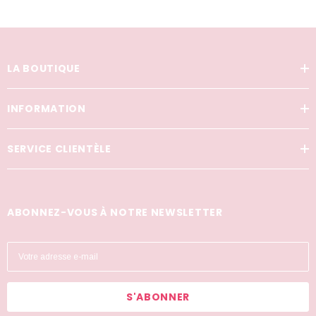
LA BOUTIQUE
INFORMATION
SERVICE CLIENTÈLE
ABONNEZ-VOUS À NOTRE NEWSLETTER
A
d
TÉE LAUDER
SKIN DOCTORS
r
e Wear Fond De Teint Longue
Skin Doctors Ingrow Go Ingrown Hair Trea
e
nue - Ancien
120ml
s