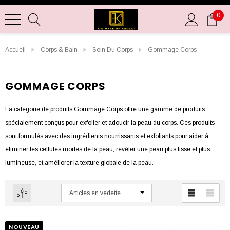
0
Accueil
Corps & Bain
Soin Du Corps
Gommage Corps
GOMMAGE CORPS
La catégorie de produits Gommage Corps offre une gamme de produits
spécialement conçus pour exfolier et adoucir la peau du corps. Ces produits
sont formulés avec des ingrédients nourrissants et exfoliants pour aider à
éliminer les cellules mortes de la peau, révéler une peau plus lisse et plus
lumineuse, et améliorer la texture globale de la peau.
Que vous recherchiez un exfoliant doux pour les zones sensibles comme les
pieds et les coudes ou un gommage plus intense pour traiter les
imperfections cutanées telles que les rugosités et les imperfections, vous
NOUVEAU
trouverez une variété d'options dans cette catégorie. Les produits de