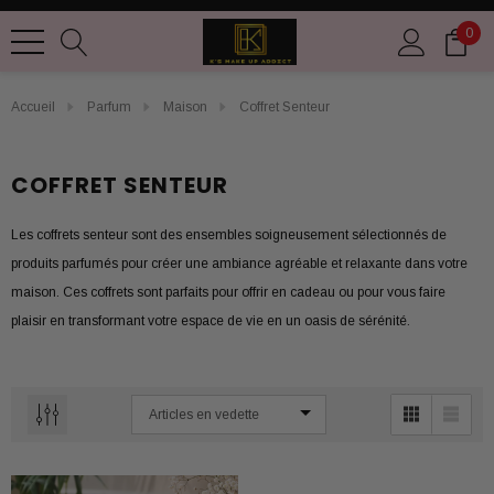
0
Accueil
Parfum
Maison
Coffret Senteur
COFFRET SENTEUR
Les coffrets senteur sont des ensembles soigneusement sélectionnés de
produits parfumés pour créer une ambiance agréable et relaxante dans votre
maison. Ces coffrets sont parfaits pour offrir en cadeau ou pour vous faire
plaisir en transformant votre espace de vie en un oasis de sérénité.
Chaque coffret senteur peut contenir une variété d'articles tels que des
bougies parfumées, des diffuseurs de parfum, des sachets de potpourri, des
vaporisateurs d'ambiance et des savons parfumés. Chaque produit est
soigneusement choisi pour compléter les autres et créer une expérience
olfactive cohérente.