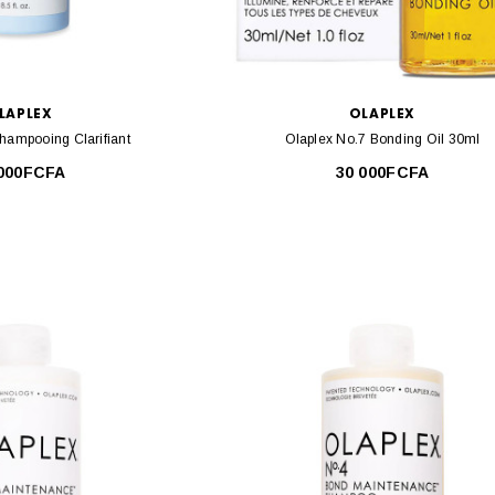
ar Fond De
Skin Doctors Ingrow Go Ingrown Hair
 Ancien
Treatment 120ml
A
15 000FCFA
LAPLEX
OLAPLEX
D
AJOUTER AU PANIER
hampooing Clarifiant
Olaplex No.7 Bonding Oil 30ml
 000FCFA
30 000FCFA