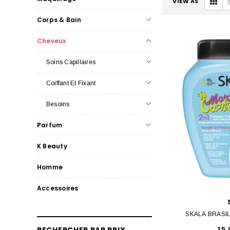
VIEW AS
Corps & Bain
Cheveux
Soins Capillaires
Coiffant Et Fixant
Besoins
Parfum
K Beauty
Homme
Accessoires
SKALA BRASI
15