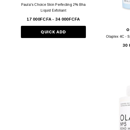
Paula's Choice Skin Perfecting 2% Bha
Estée Lauder Double We
The Inkey List
Liquid Exfoliant
Teint Longue Tenue -
ELF
17 000FCFA - 34 000FCFA
37 000FCF
KAYALI
O
QUICK ADD
QUICK AD
Olaplex 4C - S
Byoma
30
Maison Margiela
Glow Recipe
Anua
Beauty of Joseon
Nars
Olaplex
Paula’s Choice
Caudalie