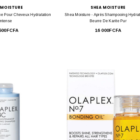
 MOISTURE
SHEA MOISTURE
ue Pour Cheveux Hydratation
Shea Moisture - Après Shampooing Hydrat
Intense
Beurre De Karite Pur
 500FCFA
16 000FCFA
ER
SKIN DOCTORS