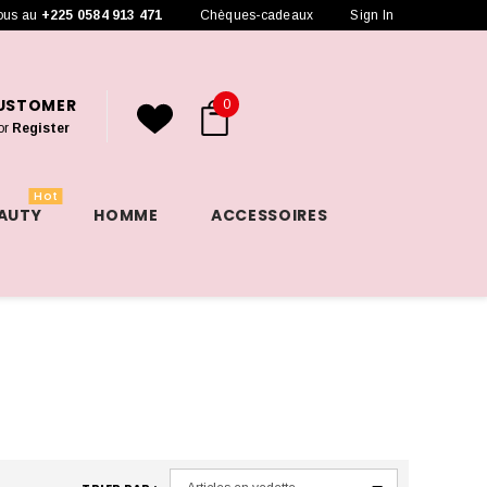
ous au
+225 0584 913 471
Chèques-cadeaux
Sign In
CUSTOMER
0
or
Register
Hot
EAUTY
HOMME
ACCESSOIRES