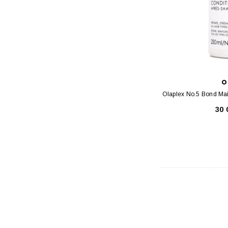
Medicube
Naturium
OLEHENRIKSEN
APLB
BULLDOG
O
Olaplex No.5 Bond Ma
Essence
30
Juvia's Place
Nuxe
REN Clean Skincare
Shea Moisture
SKIN1004
Some By Mi
VT