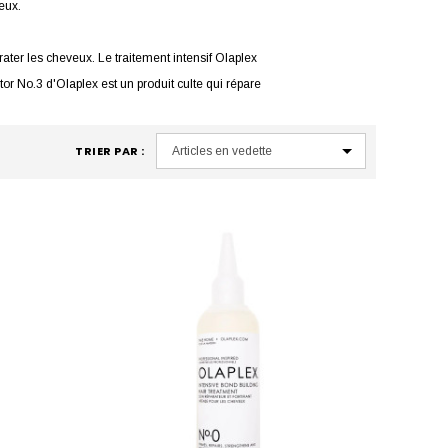
eux.
ter les cheveux. Le traitement intensif Olaplex
tor No.3 d'Olaplex est un produit culte qui répare
TRIER PAR :
ure Mask est un incontournable. Le Dream Coat
 cheveux lisses et soyeux.
 environnementaux tout en les laissant doux et
rouver une chevelure éclatante de santé.