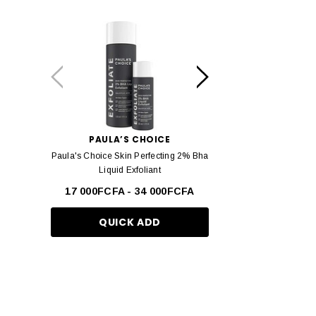
JO MALONE LONDON
Real techniques
COSRX
Dove
Paula's Choice
Garnier
PAULA’S CHOICE
ESTÉE LAUD
Paula's Choice Skin Perfecting 2% Bha
Estée Lauder Double We
The Inkey List
Liquid Exfoliant
Teint Longue Tenue -
ELF
17 000FCFA - 34 000FCFA
37 000FCF
KAYALI
QUICK ADD
QUICK AD
Byoma
Maison Margiela
Glow Recipe
Anua