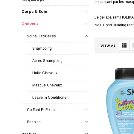
en passant par les masqu
Corps & Bain
Le gel apaisant HOLIKA 
Cheveux
No.0 Bond Building renfor
et hydrate en profondeu
Soins Capillaires
VIEW AS
Shampoing
Pour une réparation en 
Supernatural Spray est u
Après-Shampoing
Enfin, le sérum nourris
Huile Cheveux
brillants. Avec ces prod
Masque Cheveux
Leave In Conditioner
Coiffant Et Fixant
Besoins