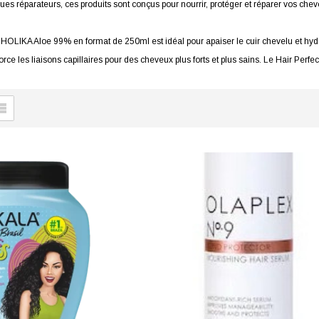
es réparateurs, ces produits sont conçus pour nourrir, protéger et réparer vos chev
HOLIKA Aloe 99% en format de 250ml est idéal pour apaiser le cuir chevelu et hydra
ce les liaisons capillaires pour des cheveux plus forts et plus sains. Le Hair Perfec
r les cheveux abîmés.
profondeur et une hydratation intense, le masque Olaplex No.8 Bond Repair Moist
n traitement anti-frisottis qui rend les cheveux imperméables à l'humidité pour des
sant Olaplex No.9 Bond Protector protège les cheveux des dommages thermiques et
uits de soins capillaires de qualité, vous pouvez prendre soin de vos cheveux et ret