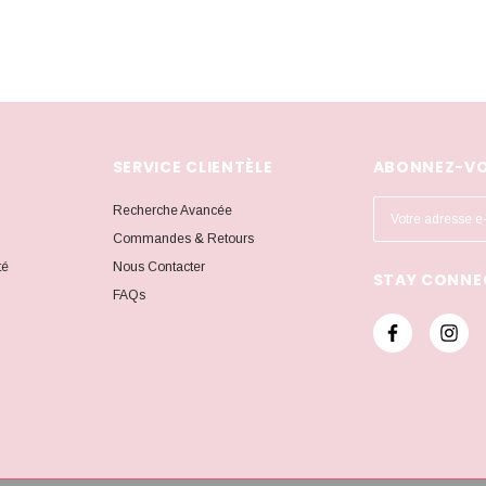
SERVICE CLIENTÈLE
ABONNEZ-VO
A
Recherche Avancée
d
Commandes & Retours
r
té
Nous Contacter
STAY CONNE
e
FAQs
s
s
e
e
-
m
a