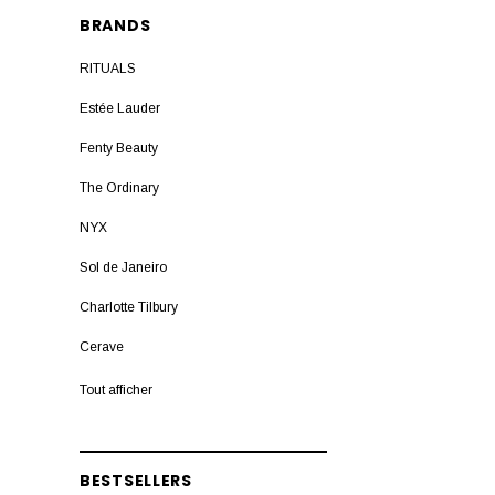
BRANDS
RITUALS
Estée Lauder
Fenty Beauty
The Ordinary
NYX
Sol de Janeiro
Charlotte Tilbury
Cerave
L'Oreal Paris
Tout afficher
Beauty Bay
Huda Beauty
BESTSELLERS