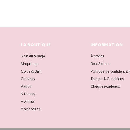
Beauty of Joseon
Nars
Olaplex
Paula’s Choice
LA BOUTIQUE
INFORMATION
Caudalie
Soin du Visage
À propos
Medicube
Maquillage
Best Sellers
Naturium
Corps & Bain
Politique de confidentiali
Cheveux
Termes & Conditions
OLEHENRIKSEN
Parfum
Chèques-cadeaux
APLB
K Beauty
Homme
BULLDOG
Accessoires
Essence
Juvia's Place