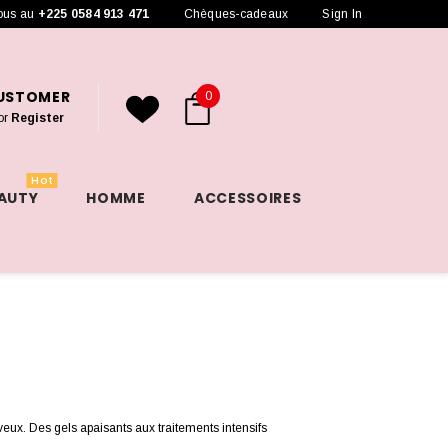
ous au
+225 0584 913 471
Chèques-cadeaux
Sign In
CUSTOMER
0
or
Register
Hot
EAUTY
HOMME
ACCESSOIRES
eux. Des gels apaisants aux traitements intensifs