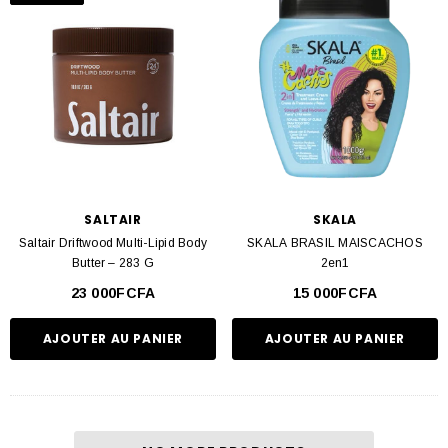
vente libre, des suppléments vitaminiques, et des dispositifs de premiers
secours pour répondre à vos besoins médicaux.
En ce qui concerne l'alimentation, cette catégorie offre une sélection de
produits de base tels que des céréales, des conserves, des pâtes, et des
sauces pour vous permettre de préparer des repas nutritifs et savoureux à la
maison. De plus, vous trouverez également des snacks sains et des
boissons rafraîchissantes pour combler vos petites faims tout au long de la
SALTAIR
SKALA
journée.
Saltair Driftwood Multi-Lipid Body
SKALA BRASIL MAISCACHOS
Butter – 283 G
2en1
Quels que soient vos besoins quotidiens, la catégorie Besoins est là pour
23 000FCFA
15 000FCFA
vous aider à trouver les produits essentiels dont vous avez besoin pour vivre
pleinement et confortablement au quotidien. Naviguez à travers notre
AJOUTER AU PANIER
AJOUTER AU PANIER
sélection et découvrez des produits de qualité qui répondent à vos attentes et
exigences.