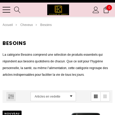
0
Accueil
Cheveux
Besoins
BESOINS
La catégorie Besoins comprend une sélection de produits essentiels qui
répondent aux besoins quotidiens de chacun. Que ce soit pour l'hygiène
personnelle, la santé, ou même l'alimentation, cette catégorie regroupe des
articles indispensables pour faciliter la vie de tous les jours.
Dans cette catégorie, vous trouverez une variété de produits de soins
personnels tels que des savons, des shampooings, des dentifrices, et des
déodorants. Ces produits sont essentiels pour maintenir une hygiène
optimale et prendre soin de votre corps au quotidien. De plus, nous
NOUVEAU
proposons également des produits de santé comme des médicaments en