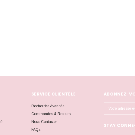
SERVICE CLIENTÈLE
ABONNEZ-VO
A
Recherche Avancée
d
Commandes & Retours
r
té
Nous Contacter
STAY CONNE
e
FAQs