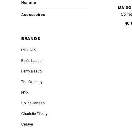
Homme
MAISO
Accessoires
Coffre
40
BRANDS
RITUALS
Estée Lauder
Fenty Beauty
The Ordinary
NYX
Sol de Janeiro
Charlotte Tilbury
Cerave