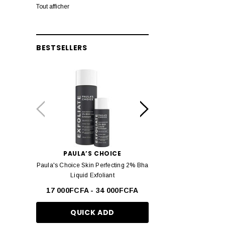
L'Oreal Paris
Tout afficher
Beauty Bay
Huda Beauty
BESTSELLERS
JO MALONE LONDON
Real techniques
COSRX
Dove
Paula's Choice
Garnier
PAULA’S CHOICE
ESTÉE LAUD
Paula's Choice Skin Perfecting 2% Bha
Estée Lauder Double We
The Inkey List
Liquid Exfoliant
Teint Longue Tenue -
ELF
17 000FCFA - 34 000FCFA
37 000FCF
KAYALI
QUICK ADD
QUICK AD
Byoma