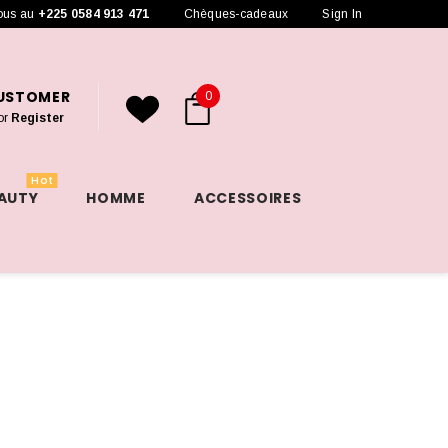
ous au
+225 0584 913 471
Chèques-cadeaux
Sign In
CUSTOMER
0
or
Register
Hot
EAUTY
HOMME
ACCESSOIRES