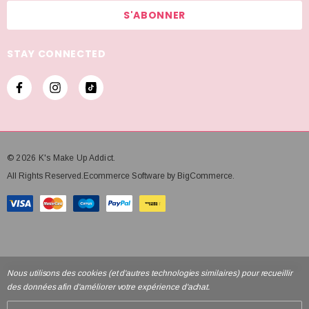
e
s
s
STAY CONNECTED
e
e
-
m
a
i
© 2026 K's Make Up Addict.
l
All Rights Reserved.Ecommerce Software by BigCommerce.
Nous utilisons des cookies (et d'autres technologies similaires) pour recueillir
des données afin d'améliorer votre expérience d'achat.