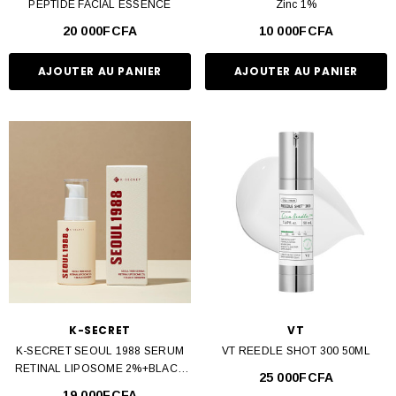
PEPTIDE FACIAL ESSENCE
Zinc 1%
20 000FCFA
10 000FCFA
AJOUTER AU PANIER
AJOUTER AU PANIER
TÉE LAUDER
SKIN DOCTORS
e Wear Fond De Teint Longue
Skin Doctors Ingrow Go Ingrown Hair Trea
nue - Ancien
120ml
7 000FCFA
15 000FCFA
UICK ADD
AJOUTER AU PANIER
K-SECRET
VT
K-SECRET SEOUL 1988 SERUM
VT REEDLE SHOT 300 50ML
RETINAL LIPOSOME 2%+BLACK
25 000FCFA
GINSENG
19 000FCFA